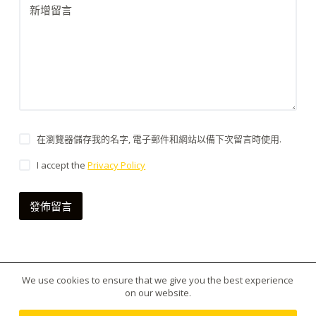
新增留言
在瀏覽器儲存我的名字, 電子郵件和網站以備下次留言時使用.
I accept the
Privacy Policy
發佈留言
We use cookies to ensure that we give you the best experience
版權所有 © 2026 台灣虎王藥局|犀利士|威而鋼|日本藤
on our website.
素|美國黑金|樂威莊|春藥|增大丸供應平台 - 使用