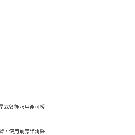
量或餐後服用後可緩
響，使用前應諮詢醫