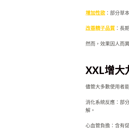
增加性欲
：部分草
改善精子品質
：長
然而，效果因人而
XXL增
儘管大多數使用者
消化系統反應：部
解。
心血管負擔：含有