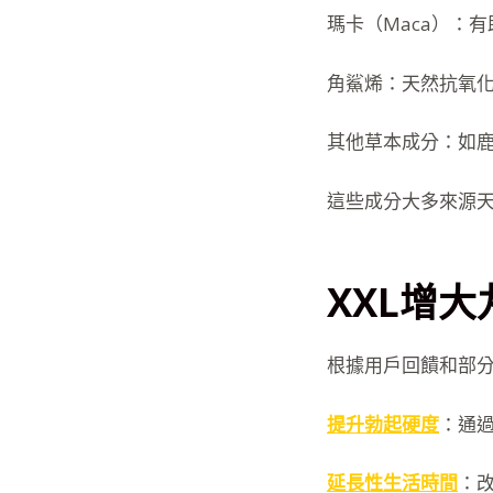
瑪卡（Maca）：有
角鯊烯：天然抗氧
其他草本成分：如
這些成分大多來源
XXL增
根據用戶回饋和部分
提升勃起硬度
：通
延長性生活時間
：