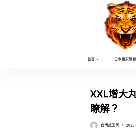
跳
至
主
要
內
容
首頁
日本藤素購買
XXL增
瞭解？
台灣虎王哥
2025