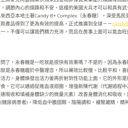
力，調節內心的煩躁和不安，這樣的美國大兵才可以和具有武
西亞本地土著Candy B+ Complex（永春糖），深受馬
這款產品得到了更為有效的提高，正式推廣到全球－－
cand
之一。不僅可以讓我們精力充沛，而且在房事上面可以氣血旺
會問了，永春糖是一吃就能很快有效果嗎？不是的，因為永春
因就是永春糖趨於中醫理念，所以藥效比較慢，比較平和，喜
活力，身體煥發出活力後再折射到性功能上面。它的外形是
即食。它可以通過促進血液迴圈，增強新陳代謝（代謝過程中
快速吸收和填補身體缺少的微量元素）改善身體消化和吸收，
(糖尿病患者)，降低血中膽固醇，陰陽調和，補腎藏精，精