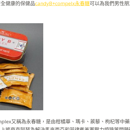
安全健康的保健品
candyB+compelx永春糖
可以為我們男性朋
。
complex又稱為永春糖，是由柑橘華、瑪卡、蒺藜、枸杞等
星上將麥克阿瑟為解決馬來西亞和菲律賓美軍壓力煩躁等問題