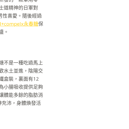
士道精神的日軍對
民男性喜愛。隨後經過
yB+compelx永春糖
保
盛。
糖不是一種吃過馬上
歡水土並進，陰陽交
鐵盒裝，裏面有12
為小腸吸收提供足夠
讓體能多餘的脂肪消
神充沛，身體煥發活