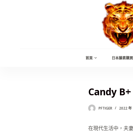
跳
至
主
要
內
容
首頁
日本藤素購買
Candy 
PFTIGER
2022 年 
在現代生活中，夫