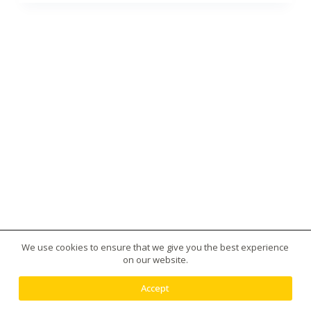
We use cookies to ensure that we give you the best experience
版權所有 © 2026 台灣虎王藥局|犀利士|威而鋼|日本藤
on our website.
素|美國黑金|樂威莊|春藥|增大丸供應平台 - 使用
Creative Themes 佈景
Accept