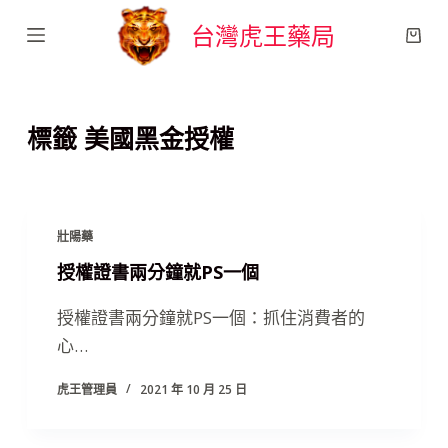
跳
台灣虎王藥局
至
主
要
標籤
美國黑金授權
內
容
壯陽藥
授權證書兩分鐘就PS一個
授權證書兩分鐘就PS一個：抓住消費者的
心…
虎王管理員
2021 年 10 月 25 日