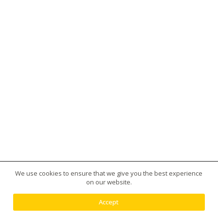
We use cookies to ensure that we give you the best experience
版權所有 © 2026 台灣虎王藥局|犀利士|威而鋼|日本藤
on our website.
素|美國黑金|樂威莊|春藥|增大丸供應平台 - 使用
Creative Themes 佈景
Accept