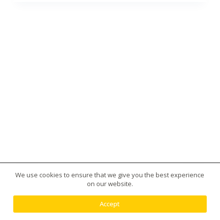
We use cookies to ensure that we give you the best experience
版權所有 © 2026 台灣虎王藥局|犀利士|威而鋼|日本藤
on our website.
素|美國黑金|樂威莊|春藥|增大丸供應平台 - 使用
Creative Themes 佈景
Accept