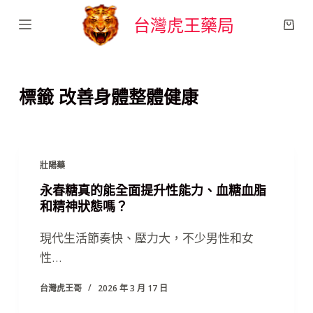
跳
台灣虎王藥局
至
主
要
標籤
改善身體整體健康
內
容
壯陽藥
永春糖真的能全面提升性能力、血糖血脂
和精神狀態嗎？
現代生活節奏快、壓力大，不少男性和女
性…
台灣虎王哥
2026 年 3 月 17 日