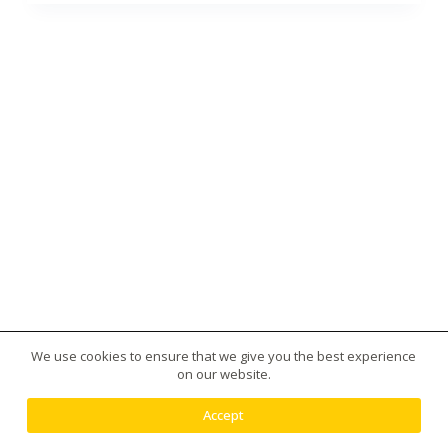
We use cookies to ensure that we give you the best experience
版權所有 © 2026 台灣虎王藥局|犀利士|威而鋼|日本藤
on our website.
素|美國黑金|樂威莊|春藥|增大丸供應平台 - 使用
Creative Themes 佈景
Accept