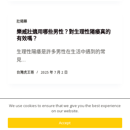
壯陽藥
樂威壯適用哪些男性？對生理性陽痿真的
有效嗎？
生理性陽痿是許多男性在生活中遇到的常
見…
台灣虎王哥
2025 年 7 月 2 日
We use cookies to ensure that we give you the best experience
版權所有 © 2026 台灣虎王藥局|犀利士|威而鋼|日本藤
on our website.
素|美國黑金|樂威莊|春藥|增大丸供應平台 - 使用
Creative Themes 佈景
Accept