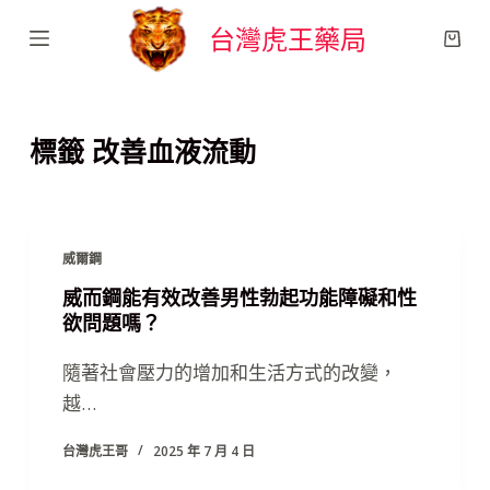
跳
台灣虎王藥局
至
主
要
標籤
改善血液流動
內
容
威爾鋼
威而鋼能有效改善男性勃起功能障礙和性
欲問題嗎？
隨著社會壓力的增加和生活方式的改變，
越…
台灣虎王哥
2025 年 7 月 4 日