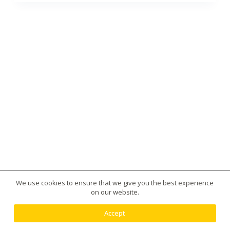
We use cookies to ensure that we give you the best experience
版權所有 © 2026 台灣虎王藥局|犀利士|威而鋼|日本藤
on our website.
素|美國黑金|樂威莊|春藥|增大丸供應平台 - 使用
Creative Themes 佈景
Accept