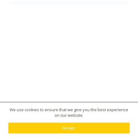
We use cookies to ensure that we give you the best experience
版權所有 © 2026 台灣虎王藥局|犀利士|威而鋼|日本藤
on our website.
素|美國黑金|樂威莊|春藥|增大丸供應平台 - 使用
Creative Themes 佈景
Accept