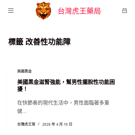
跳
台灣虎王藥局
至
主
要
標籤
改善性功能障
內
容
美國黑金
美國黑金滋腎強能，幫男性擺脫性功能困
擾！
在快節奏的現代生活中，男性面臨著多重
健…
台灣虎王哥
2026 年 4 月 10 日