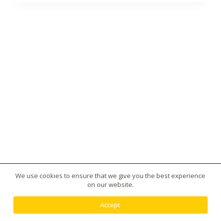
We use cookies to ensure that we give you the best experience
版權所有 © 2026 台灣虎王藥局|犀利士|威而鋼|日本藤
on our website.
素|美國黑金|樂威莊|春藥|增大丸供應平台 - 使用
Creative Themes 佈景
Accept