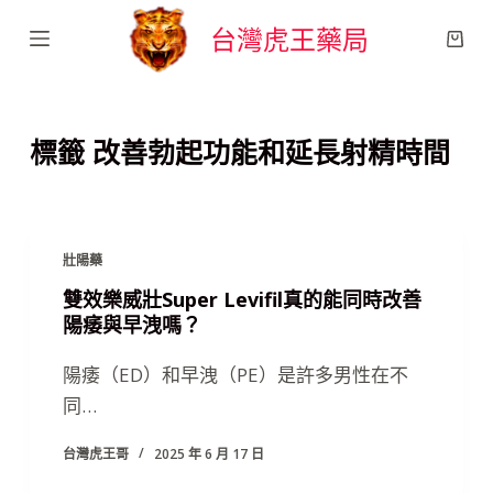
跳
台灣虎王藥局
至
主
要
標籤
改善勃起功能和延長射精時間
內
容
壯陽藥
雙效樂威壯Super Levifil真的能同時改善
陽痿與早洩嗎？
陽痿（ED）和早洩（PE）是許多男性在不
同…
台灣虎王哥
2025 年 6 月 17 日