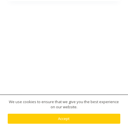
We use cookies to ensure that we give you the best experience
版權所有 © 2026 台灣虎王藥局|犀利士|威而鋼|日本藤
on our website.
素|美國黑金|樂威莊|春藥|增大丸供應平台 - 使用
Creative Themes 佈景
Accept