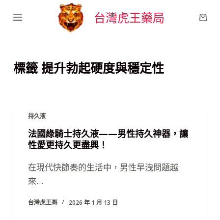
跳
台灣虎王藥局
至
主
要
標籤
提升勃起硬度與穩定性
內
容
持久液
法國綠騎士持久液——男性持久神器，讓
性愛更持久更盡興！
在現代快節奏的生活中，男性早洩問題越
來…
台灣虎王哥
2026 年 1 月 13 日