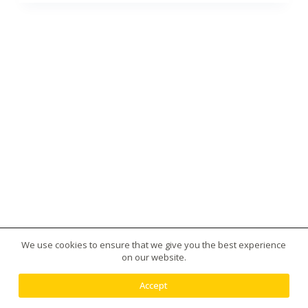
We use cookies to ensure that we give you the best experience
版權所有 © 2026 台灣虎王藥局|犀利士|威而鋼|日本藤
on our website.
素|美國黑金|樂威莊|春藥|增大丸供應平台 - 使用
Creative Themes 佈景
Accept