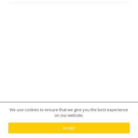
We use cookies to ensure that we give you the best experience
版權所有 © 2026 台灣虎王藥局|犀利士|威而鋼|日本藤
on our website.
素|美國黑金|樂威莊|春藥|增大丸供應平台 - 使用
Creative Themes 佈景
Accept