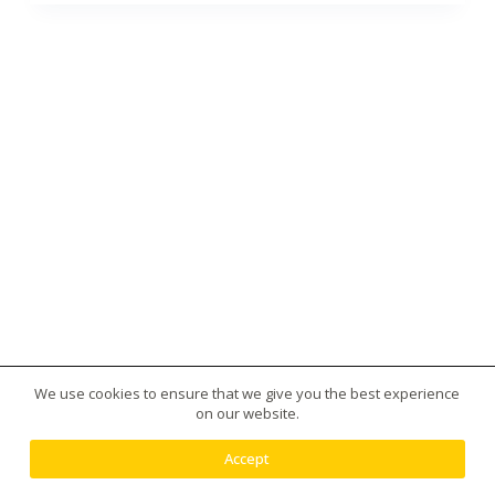
We use cookies to ensure that we give you the best experience
版權所有 © 2026 台灣虎王藥局|犀利士|威而鋼|日本藤
on our website.
素|美國黑金|樂威莊|春藥|增大丸供應平台 - 使用
Creative Themes 佈景
Accept