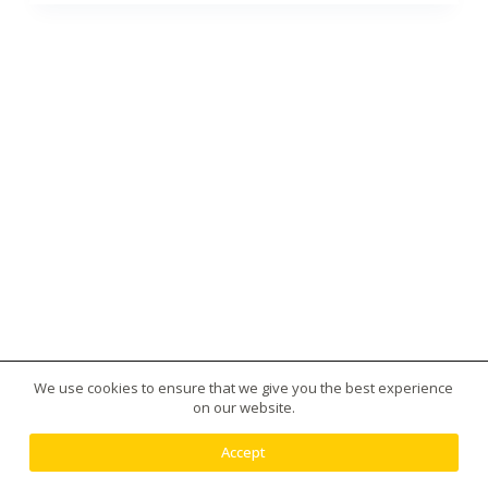
We use cookies to ensure that we give you the best experience
版權所有 © 2026 台灣虎王藥局|犀利士|威而鋼|日本藤
on our website.
素|美國黑金|樂威莊|春藥|增大丸供應平台 - 使用
Creative Themes 佈景
Accept