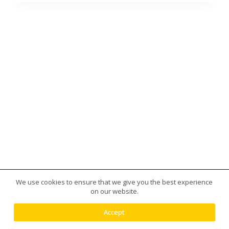
We use cookies to ensure that we give you the best experience
版權所有 © 2026 台灣虎王藥局|犀利士|威而鋼|日本藤
on our website.
素|美國黑金|樂威莊|春藥|增大丸供應平台 - 使用
Creative Themes 佈景
Accept