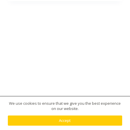
We use cookies to ensure that we give you the best experience
版權所有 © 2026 台灣虎王藥局|犀利士|威而鋼|日本藤
on our website.
素|美國黑金|樂威莊|春藥|增大丸供應平台 - 使用
Creative Themes 佈景
Accept