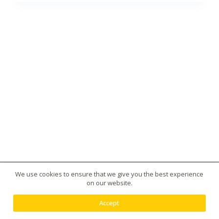
We use cookies to ensure that we give you the best experience
版權所有 © 2026 台灣虎王藥局|犀利士|威而鋼|日本藤
on our website.
素|美國黑金|樂威莊|春藥|增大丸供應平台 - 使用
Creative Themes 佈景
Accept