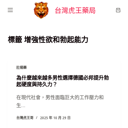
跳
台灣虎王藥局
至
主
要
標籤
增強性欲和勃起能力
內
容
壯陽藥
為什麼越來越多男性選擇德國必邦提升勃
起硬度與持久力？
在現代社會，男性面臨巨大的工作壓力和
生…
台灣虎王哥
2025 年 10 月 29 日