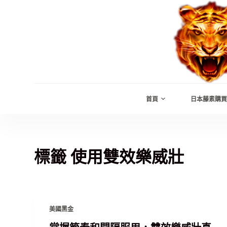
跳
至
主
要
內
容
首頁
日本藤素購買
標籤
使用雙效樂威壯
美國黑金