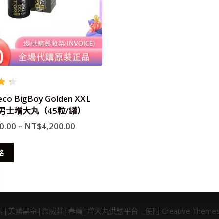
滿
o BigBoy Golden XXL
ts 男士增大丸（45粒/罐）
0.00
–
NT$
4,200.00
此
格
產
品
有
多
國黑金|樂威莊|春藥|增大丸供應平台 - 使用 Creative Theme
種