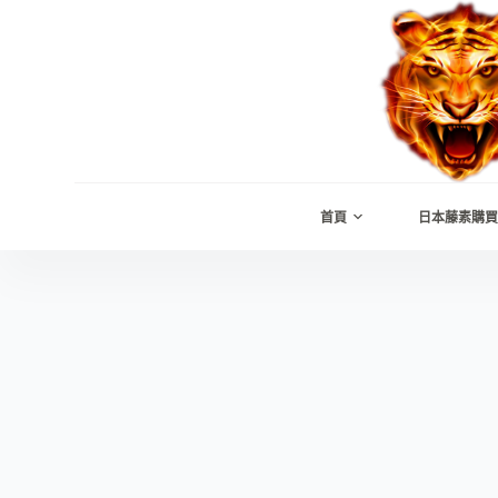
跳
至
主
要
內
容
首頁
日本藤素購買