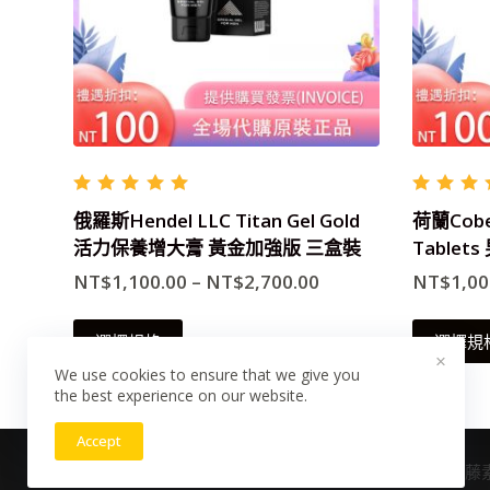
評分
評分
4.89
滿
4.33
俄羅斯Hendel LLC Titan Gel Gold
荷蘭Cobec
分 5
分 5
活力保養增大膏 黃金加強版 三盒裝
Table
NT$
1,100.00
–
NT$
2,700.00
NT$
1,00
此
選擇規格
選擇規
×
產
We use cookies to ensure that we give you
品
the best experience on our website.
有
Accept
多
版權所有 © 2026 台灣虎王藥局|犀利士|威而鋼|日本藤素|美
種